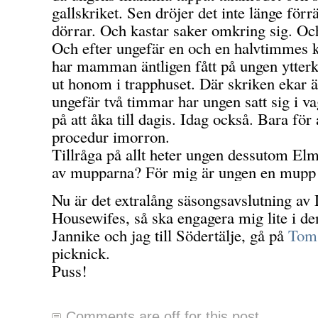
gallskriket. Sen dröjer det inte länge förr
dörrar. Och kastar saker omkring sig. Och
Och efter ungefär en och en halvtimmes k
har mamman äntligen fått på ungen ytterk
ut honom i trapphuset. Där skriken ekar 
ungefär två timmar har ungen satt sig i v
på att åka till dagis. Idag också. Bara f
procedur imorron.
Tillråga på allt heter ungen dessutom Elm
av mupparna? För mig är ungen en mup
Nu är det extralång säsongsavslutning av
Housewifes, så ska engagera mig lite i d
Jannike och jag till Södertälje, gå på
Tom 
picknick.
Puss!
Comments are off for this post