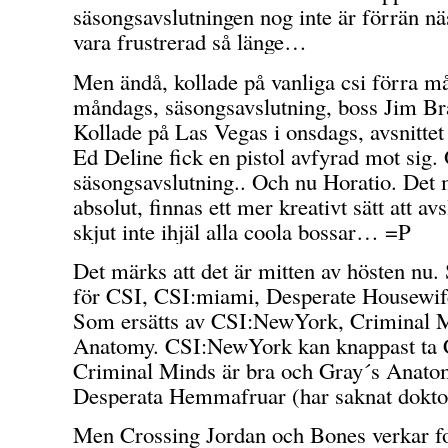
säsongsavslutningen nog inte är förrän näs
vara frustrerad så länge…
Men ändå, kollade på vanliga csi förra m
måndags, säsongsavslutning, boss Jim Bra
Kollade på Las Vegas i onsdags, avsnittet
Ed Deline fick en pistol avfyrad mot sig
säsongsavslutning.. Och nu Horatio. Det 
absolut, finnas ett mer kreativt sätt att 
skjut inte ihjäl alla coola bossar… =P
Det märks att det är mitten av hösten nu.
för CSI, CSI:miami, Desperate Housewif
Som ersätts av CSI:NewYork, Criminal 
Anatomy. CSI:NewYork kan knappast ta 
Criminal Minds är bra och Gray´s Anatom
Desperata Hemmafruar (har saknat dokt
Men Crossing Jordan och Bones verkar for