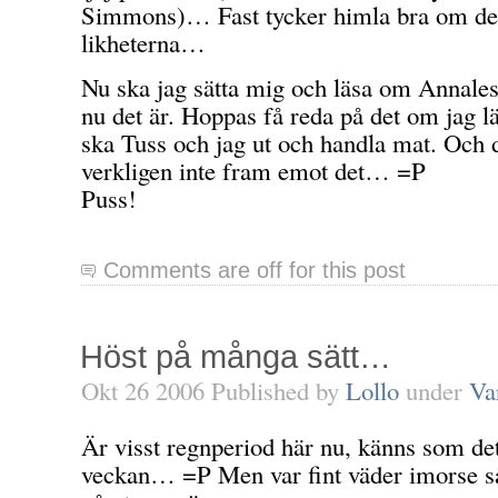
Simmons)… Fast tycker himla bra om dem
likheterna…
Nu ska jag sätta mig och läsa om Annales
nu det är. Hoppas få reda på det om jag
ska Tuss och jag ut och handla mat. Och d
verkligen inte fram emot det… =P
Puss!
Comments are off for this post
Höst på många sätt…
Okt 26 2006 Published by
Lollo
under
Va
Är visst regnperiod här nu, känns som det
veckan… =P Men var fint väder imorse så