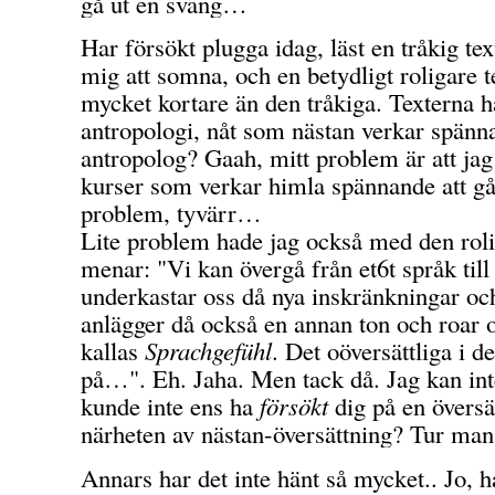
gå ut en sväng…
Har försökt plugga idag, läst en tråkig te
mig att somna, och en betydligt roligare t
mycket kortare än den tråkiga. Texterna 
antropologi, nåt som nästan verkar spänn
antropolog? Gaah, mitt problem är att jag 
kurser som verkar himla spännande att gå. 
problem, tyvärr…
Lite problem hade jag också med den roli
menar: "Vi kan övergå från et6t språk till
underkastar oss då nya inskränkningar och
anlägger då också en annan ton och roar
kallas
Sprachgefühl
. Det oöversättliga i de
på…". Eh. Jaha. Men tack då. Jag kan inte
kunde inte ens ha
försökt
dig på en översä
närheten av nästan-översättning? Tur ma
Annars har det inte hänt så mycket.. Jo, h