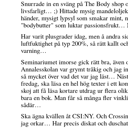
Snurrade in en sväng på The Body shop oz
livsfarligt… ;) Hittade mysig mandeloljek
händer, mysigt lypsyl som smakar mint, n
"bodybutter" som luktar passionsfrukt…
Har varit plusgrader idag, men å andra si
luftfuktighet på typ 200%, så rätt kallt oc
varning…
Seminariumet imorse gick rätt bra, även
Annalesskolan var grymt tråkig och jag in
så mycket över vad det var jag läst… Näs
fredag, ska läsa en hel hög texter i ett k
skoj att få läsa kortare utdrag ur flera olika
bara en bok. Man får så många fler vinkl
sådär…
Ska ägna kvällen åt CSI:NY. Och Crossin
jag orkar… Har precis diskat och duscha