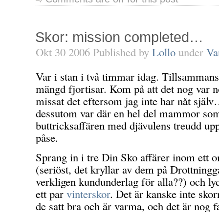
Skor: mission completed…
Okt 30 2006 Published by
Lollo
under
Va
Var i stan i två timmar idag. Tillsamman
mängd fjortisar. Kom på att det nog var n
missat det eftersom jag inte har nåt själ
dessutom var där en hel del mammor som
buttricksaffären med djävulens treudd up
påse.
Sprang in i tre Din Sko affärer inom et
(seriöst, det kryllar av dem på Drottningg
verkligen kundunderlag för alla??) och lyck
ett par
vinterskor
. Det är kanske inte sko
de satt bra och är varma, och det är nog f