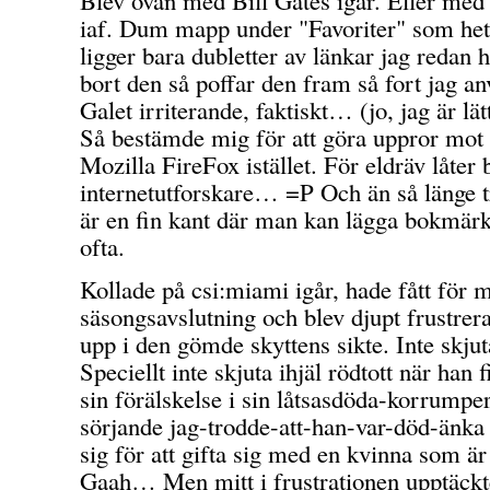
iaf. Dum mapp under "Favoriter" som het
ligger bara dubletter av länkar jag redan h
bort den så poffar den fram så fort jag an
Galet irriterande, faktiskt… (jo, jag är lätt
Så bestämde mig för att göra uppror mot B
Mozilla FireFox istället. För eldräv låter
internetutforskare… =P Och än så länge tr
är en fin kant där man kan lägga bokmär
ofta.
Kollade på csi:miami igår, hade fått för m
säsongsavslutning och blev djupt frustrer
upp i den gömde skyttens sikte. Inte skjuta
Speciellt inte skjuta ihjäl rödtott när han
sin förälskelse i sin låtsasdöda-korrumpe
sörjande jag-trodde-att-han-var-död-änka 
sig för att gifta sig med en kvinna som 
Gaah… Men mitt i frustrationen upptäckte