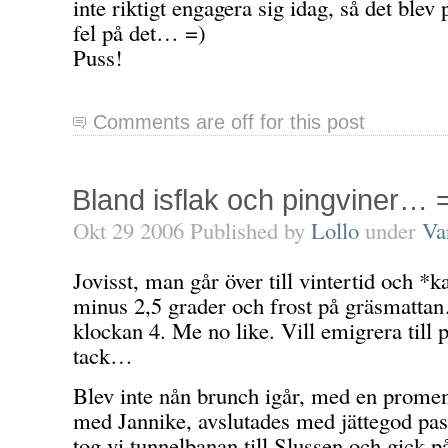
inte riktigt engagera sig idag, så det blev
fel på det… =)
Puss!
Comments are off for this post
Bland isflak och pingviner… 
Okt 29 2006 Published by
Lollo
under
Va
Jovisst, man går över till vintertid och *k
minus 2,5 grader och frost på gräsmatta
klockan 4. Me no like. Vill emigrera till 
tack…
Blev inte nån brunch igår, med en promen
med Jannike, avslutades med jättegod pas
tog vi tunnelbanan till Slussen och gick 