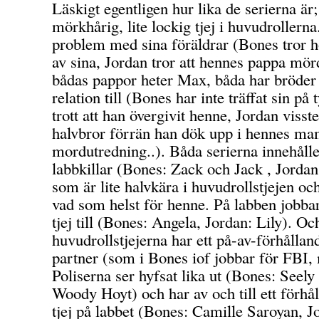
Läskigt egentligen hur lika de serierna är
mörkhårig, lite lockig tjej i huvudrollerna
problem med sina föräldrar (Bones tror h
av sina, Jordan tror att hennes pappa m
bådas pappor heter Max, båda har bröder 
relation till (Bones har inte träffat sin på
trott att han övergivit henne, Jordan visst
halvbror förrän han dök upp i hennes m
mordutredning..). Båda serierna innehålle
labbkillar (Bones: Zack och Jack , Jorda
som är lite halvkära i huvudrollstjejen oc
vad som helst för henne. På labben jobbar
tjej till (Bones: Angela, Jordan: Lily). O
huvudrollstjejerna har ett på-av-förhållan
partner (som i Bones iof jobbar för FBI,
Poliserna ser hyfsat lika ut (Bones: Seely
Woody Hoyt) och har av och till ett förh
tjej på labbet (Bones: Camille Saroyan, J