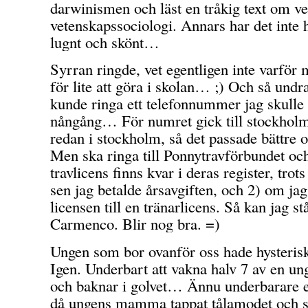
darwinismen och läst en tråkig text om ve
vetenskapssociologi. Annars har det inte h
lugnt och skönt…
Syrran ringde, vet egentligen inte varför
för lite att göra i skolan… ;) Och så und
kunde ringa ett telefonnummer jag skulle
nångång… För numret gick till stockholm
redan i stockholm, så det passade bättre
Men ska ringa till Ponnytravförbundet oc
travlicens finns kvar i deras register, trots
sen jag betalde årsavgiften, och 2) om ja
licensen till en tränarlicens. Så kan jag st
Carmenco. Blir nog bra. =)
Ungen som bor ovanför oss hade hysterisk
Igen. Underbart att vakna halv 7 av en un
och baknar i golvet… Ännu underbarare 
då ungens mamma tappat tålamodet och s