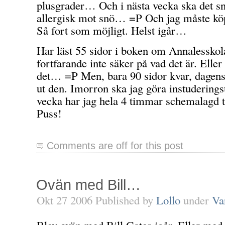
plusgrader… Och i nästa vecka ska det snö
allergisk mot snö… =P Och jag måste köpa
Så fort som möjligt. Helst igår…
Har läst 55 sidor i boken om Annalesskol
fortfarande inte säker på vad det är. Eller
det… =P Men, bara 90 sidor kvar, dagens p
ut den. Imorron ska jag göra instuderings
vecka har jag hela 4 timmar schemalagd t
Puss!
Comments are off for this post
Ovän med Bill…
Okt 27 2006 Published by
Lollo
under
Va
Blev ovän med Bill Gates igår. Eller med