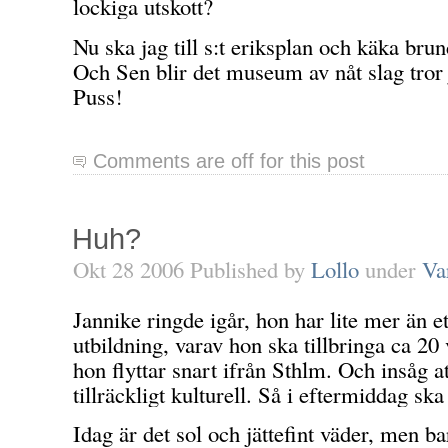
lockiga utskott?
Nu ska jag till s:t eriksplan och käka br
Och Sen blir det museum av nåt slag tro
Puss!
Comments are off for this post
Huh?
Okt 28 2006 Published by
Lollo
under
Va
Jannike ringde igår, hon har lite mer än et
utbildning, varav hon ska tillbringa ca 2
hon flyttar snart ifrån Sthlm. Och insåg at
tillräckligt kulturell. Så i eftermiddag s
Idag är det sol och jättefint väder, men b