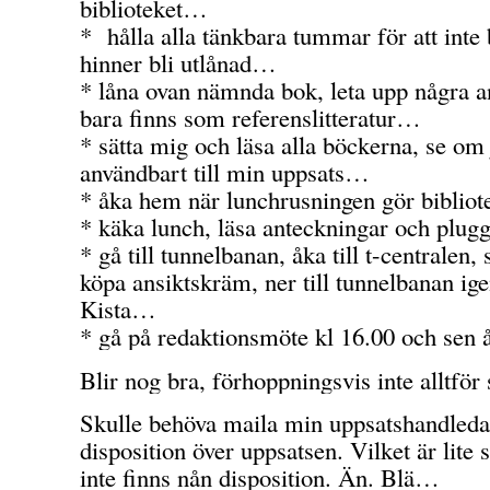
biblioteket…
* hålla alla tänkbara tummar för att inte
hinner bli utlånad…
* låna ovan nämnda bok, leta upp några 
bara finns som referenslitteratur…
* sätta mig och läsa alla böckerna, se om 
användbart till min uppsats…
* åka hem när lunchrusningen gör biblio
* käka lunch, läsa anteckningar och plug
* gå till tunnelbanan, åka till t-centralen,
köpa ansiktskräm, ner till tunnelbanan ige
Kista…
* gå på redaktionsmöte kl 16.00 och se
Blir nog bra, förhoppningsvis inte alltför
Skulle behöva maila min uppsatshandled
disposition över uppsatsen. Vilket är lite 
inte finns nån disposition. Än. Blä…