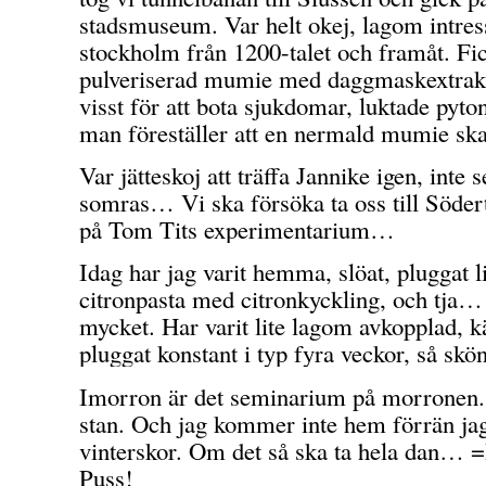
stadsmuseum. Var helt okej, lagom intres
stockholm från 1200-talet och framåt. Fic
pulveriserad mumie med daggmaskextrak
visst för att bota sjukdomar, luktade pyto
man föreställer att en nermald mumie s
Var jätteskoj att träffa Jannike igen, inte s
somras… Vi ska försöka ta oss till Söder
på Tom Tits experimentarium…
Idag har jag varit hemma, slöat, pluggat l
citronpasta med citronkyckling, och tja… 
mycket. Har varit lite lagom avkopplad, 
pluggat konstant i typ fyra veckor, så skönt
Imorron är det seminarium på morronen. 
stan. Och jag kommer inte hem förrän jag 
vinterskor. Om det så ska ta hela dan… 
Puss!