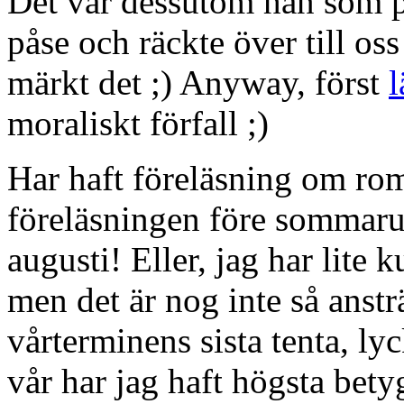
Det var dessutom han som pa
påse och räckte över till oss
märkt det ;) Anyway, först
l
moraliskt förfall ;)
Har haft föreläsning om rom
föreläsningen före sommarupp
augusti! Eller, jag har lite k
men det är nog inte så anstr
vårterminens sista tenta, ly
vår har jag haft högsta bety