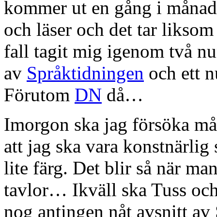
kommer ut en gång i månaden
och läser och det tar liksom
fall tagit mig igenom två 
av
Språktidningen
och ett 
Förutom
DN
då…
Imorgon ska jag försöka måla
att jag ska vara konstnärlig
lite färg. Det blir så när ma
tavlor… Ikväll ska Tuss oc
nog antingen nåt avsnitt av