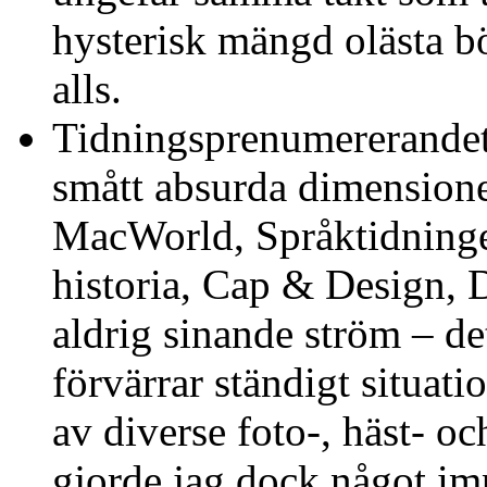
hysterisk mängd olästa bö
alls.
Tidningsprenumererandet i
smått absurda dimensione
MacWorld, Språktidningen
historia, Cap & Design, Di
aldrig sinande ström – det
förvärrar ständigt situa
av diverse foto-, häst- o
gjorde jag dock något im