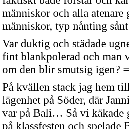
människor och alla atenare g
människor, typ nånting så
Var duktig och städade ugn
fint blankpolerad och man 
om den blir smutsig igen? 
På kvällen stack jag hem till
lägenhet på Söder, där Jann
var på Bali… Så vi käkade gl
på klassfesten och spelade