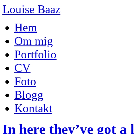
Louise Baaz
Hem
Om mig
Portfolio
CV
Foto
Blogg
Kontakt
In here they’ve got a 