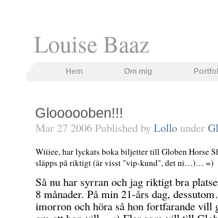
Louise Baaz
Hem
Om mig
Portfo
Gloooooben!!!
Mar 27 2006 Published by
Lollo
under
G
Wiiiee, har lyckats boka biljetter till Globen Horse
släpps på riktigt (är visst "vip-kund", det ni…)… =)
Så nu har syrran och jag riktigt bra plats
8 månader. På min 21-års dag, dessutom
imorron och höra så hon fortfarande vill 
om att hon vill… ;) Fler som vill till Glob