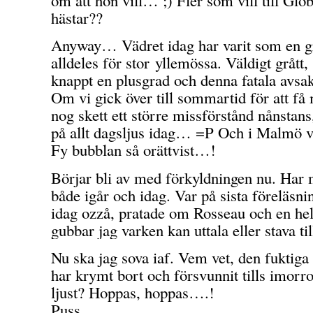
hästar??
Anyway… Vädret idag har varit som en gr
alldeles för stor yllemössa. Väldigt grått,
knappt en plusgrad och denna fatala avsak
Om vi gick över till sommartid för att få 
nog skett ett större missförstånd nånstan
på allt dagsljus idag… =P Och i Malmö va
Fy bubblan så orättvist…!
Börjar bli av med förkyldningen nu. Har
både igår och idag. Var på sista föreläsni
idag ozzå, pratade om Rosseau och en he
gubbar jag varken kan uttala eller stava t
Nu ska jag sova iaf. Vem vet, den fuktig
har krymt bort och försvunnit tills imorr
ljust? Hoppas, hoppas….!
Puss