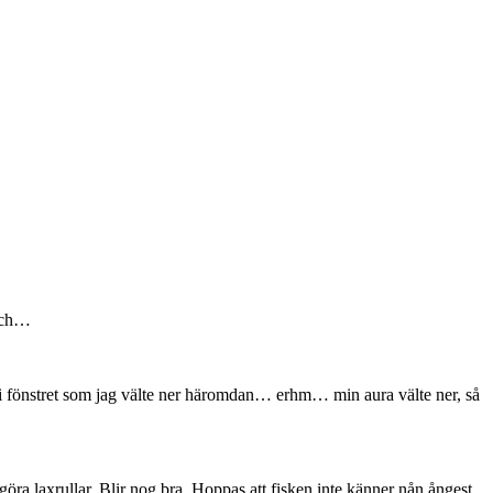
Usch…
i fönstret som jag välte ner häromdan… erhm… min aura välte ner, så
öra laxrullar. Blir nog bra. Hoppas att fisken inte känner nån ångest