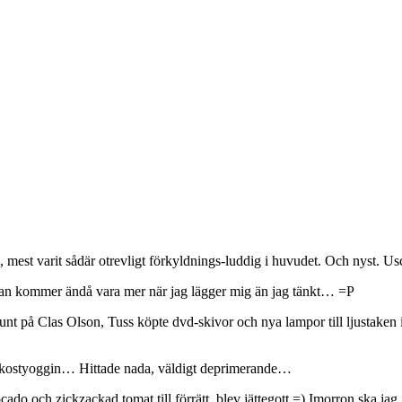
ag, mest varit sådär otrevligt förkyldnings-luddig i huvudet. Och nyst. 
ockan kommer ändå vara mer när jag lägger mig än jag tänkt… =P
t på Clas Olson, Tuss köpte dvd-skivor och nya lampor till ljustaken 
 frukostyoggin… Hittade nada, väldigt deprimerande…
 och zickzackad tomat till förrätt, blev jättegott =) Imorron ska jag g