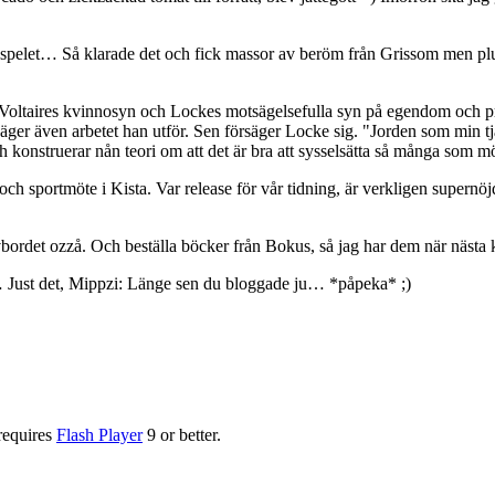
I-spelet… Så klarade det och fick massor av beröm från Grissom men p
de Voltaires kvinnosyn och Lockes motsägelsefulla syn på egendom och pr
äger även arbetet han utför. Sen försäger Locke sig. "Jorden som min t
ch konstruerar nån teori om att det är bra att sysselsätta så många som m
 och sportmöte i Kista. Var release för vår tidning, är verkligen supern
bordet ozzå. Och beställa böcker från Bokus, så jag har dem när nästa 
… Just det, Mippzi: Länge sen du bloggade ju… *påpeka* ;)
requires
Flash Player
9 or better.