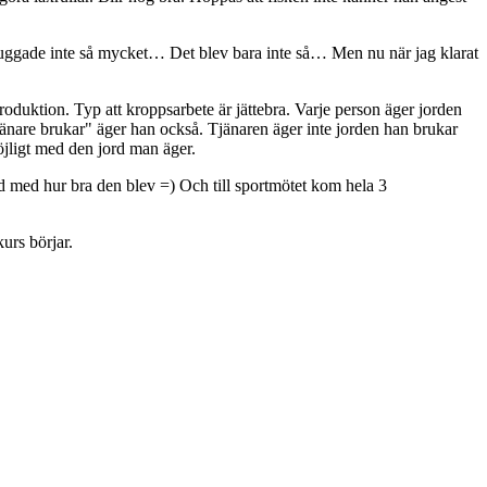
luggade inte så mycket… Det blev bara inte så… Men nu när jag klarat
oduktion. Typ att kroppsarbete är jättebra. Varje person äger jorden
jänare brukar" äger han också. Tjänaren äger inte jorden han brukar
öjligt med den jord man äger.
öjd med hur bra den blev =) Och till sportmötet kom hela 3
kurs börjar.