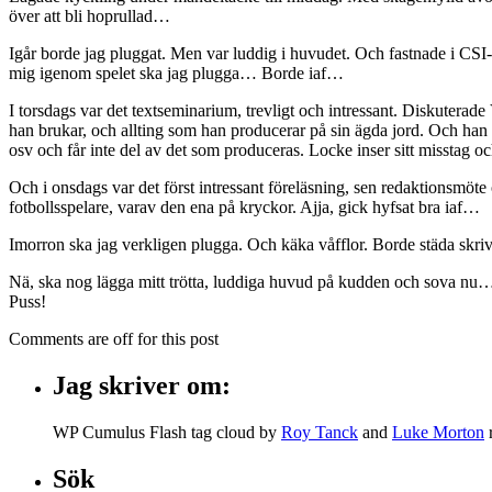
över att bli hoprullad…
Igår borde jag pluggat. Men var luddig i huvudet. Och fastnade i CS
mig igenom spelet ska jag plugga… Borde iaf…
I torsdags var det textseminarium, trevligt och intressant. Diskutera
han brukar, och allting som han producerar på sin ägda jord. Och han 
osv och får inte del av det som produceras. Locke inser sitt misstag o
Och i onsdags var det först intressant föreläsning, sen redaktionsmöte
fotbollsspelare, varav den ena på kryckor. Ajja, gick hyfsat bra iaf…
Imorron ska jag verkligen plugga. Och käka våfflor. Borde städa skriv
Nä, ska nog lägga mitt trötta, luddiga huvud på kudden och sova nu
Puss!
Comments are off for this post
Jag skriver om:
WP Cumulus Flash tag cloud by
Roy Tanck
and
Luke Morton
Sök