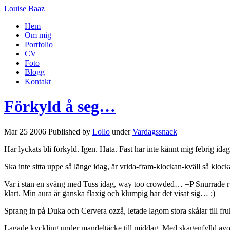
Louise Baaz
Hem
Om mig
Portfolio
CV
Foto
Blogg
Kontakt
Förkyld å seg…
Mar 25 2006 Published by
Lollo
under
Vardagssnack
Har lyckats bli förkyld. Igen. Hata. Fast har inte kännt mig febrig id
Ska inte sitta uppe så länge idag, är vrida-fram-klockan-kväll så kl
Var i stan en sväng med Tuss idag, way too crowded… =P Snurrade run
klart. Min aura är ganska flaxig och klumpig har det visat sig… ;)
Sprang in på Duka och Cervera ozzå, letade lagom stora skålar till
Lagade kyckling under mandeltäcke till middag. Med skagenfylld avocado