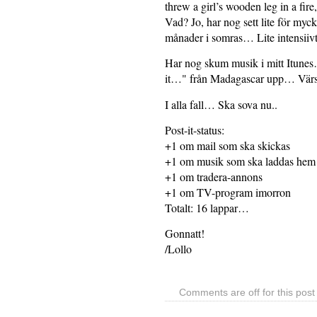
threw a girl’s wooden leg in a fire
Vad? Jo, har nog sett lite för myc
månader i somras… Lite intensiivt
Har nog skum musik i mitt Itunes…
it…" från Madagascar upp… Värs
I alla fall… Ska sova nu..
Post-it-status:
+1 om mail som ska skickas
+1 om musik som ska laddas hem
+1 om tradera-annons
+1 om TV-program imorron
Totalt: 16 lappar…
Gonnatt!
/Lollo
Comments are off for this post