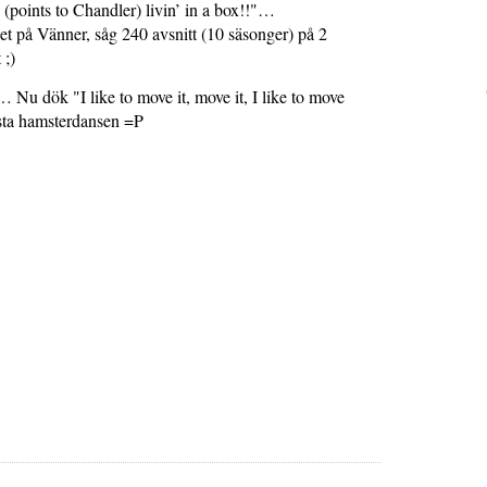
, (points to Chandler) livin’ in a box!!"…
ket på Vänner, såg 240 avsnitt (10 säsonger) på 2
 ;)
 Nu dök "I like to move it, move it, I like to move
ta hamsterdansen =P