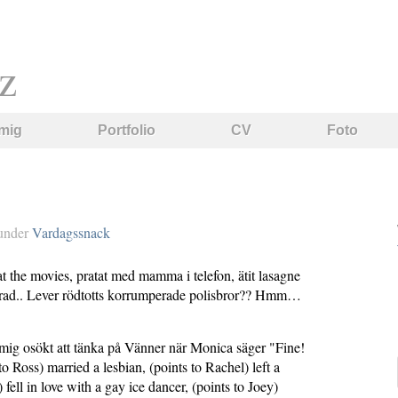
z
mig
Portfolio
CV
Foto
under
Vardagssnack
t the movies, pratat med mamma i telefon, ätit lasagne
rad.. Lever rödtotts korrumperade polisbror?? Hmm…
mig osökt att tänka på Vänner när Monica säger "Fine!
to Ross) married a lesbian, (points to Rachel) left a
 fell in love with a gay ice dancer, (points to Joey)